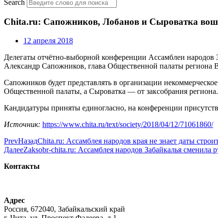
Search
Chita.ru: Сапожников, Лобанов и Сыроватка во
12 апреля 2018
Делегаты отчётно-выборной конференции Ассамблеи народов За
Александр Сапожников, глава Общественной палаты региона В
Сапожников будет представлять в организации некоммерческое
Общественной палаты, а Сыроватка — от заксобрания региона.
Кандидатуры приняты единогласно, на конференции присутству
Источник:
https://www.chita.ru/text/society/2018/04/12/71061860/
Prev
Назад
Chita.ru: Ассамблея народов края не знает даты стр
Далее
Zaksobr-chita.ru: Ассамблея народов Забайкалья сменила 
Контакты
+7-914-470-06-17
n.syrovatka@mail.ru
Адрес
Россия, 672040, Забайкальский край
г. Чита, ул. Проспект Фадеева, д.1