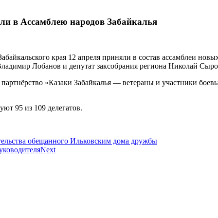
шли в Ассамблею народов Забайкалья
байкальского края 12 апреля приняли в состав ассамблеи новых
ладимир Лобанов и депутат заксобрания региона Николай Сыров
 партнёрство «Казаки Забайкалья — ветераны и участники боевы
ют 95 из 109 делегатов.
оительства обещанного Ильковским дома дружбы
руководителя
Next