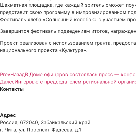
Шахматная площадка, где каждый зритель сможет поуч
представит свою программу в импровизированном подв
Фестиваль хлеба «Солнечный колобок» с участием про
Завершится фестиваль подведением итогов, награжде
Проект реализован с использованием гранта, предост
национального проекта «Культура».
Prev
Назад
В Доме офицеров состоялась пресс — конфе
Далее
Интервью с председателем региональной органи
Контакты
+7-914-470-06-17
n.syrovatka@mail.ru
Адрес
Россия, 672040, Забайкальский край
г. Чита, ул. Проспект Фадеева, д.1