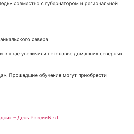
медь» совместно с губернатором и региональной
айкальского севера
ми в крае увеличили поголовье домашних северных
да». Прошедшие обучение могут приобрести
здник – День России
Next