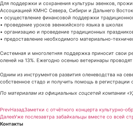
Для поддержки и сохранения культуры эвенков, прожи
Ассоциацией КМНС Севера, Сибири и Дальнего Востока
• осуществление финансовой поддержки традиционно
• проведение уроков эвенкийского языка в школах
• организацию и проведение традиционных празднико
• предоставление необходимого материально-техниче
Системная и многолетняя поддержка приносит свои ре
оленей на 13%. Ежегодно осенью ветеринары проводят
Одним из инструментов развития оленеводства на сев
собственное стадо и получить помощь в регистрации 
По материалам из официальных соцсетей компании «У
Prev
Назад
Заметки с отчётного концерта культурно‑об
Далее
Уже послезавтра забайкальцы вместе со всей ст
Контакты
+7-914-470-06-17