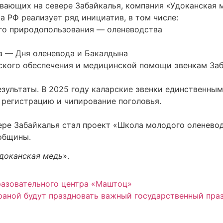
вающих на севере Забайкалья, компания «Удоканская 
 РФ реализует ряд инициатив, в том числе:
го природопользования — оленеводства
в — Дня оленевода и Бакалдына
ского обеспечения и медицинской помощи эвенкам Заб
зультаты. В 2025 году каларские эвенки единственны
 регистрацию и чипирование поголовья.
ере Забайкалья стал проект «Школа молодого оленево
общины.
доканская медь
».
разовательного центра «Маштоц»
раной будут праздновать важный государственный пра