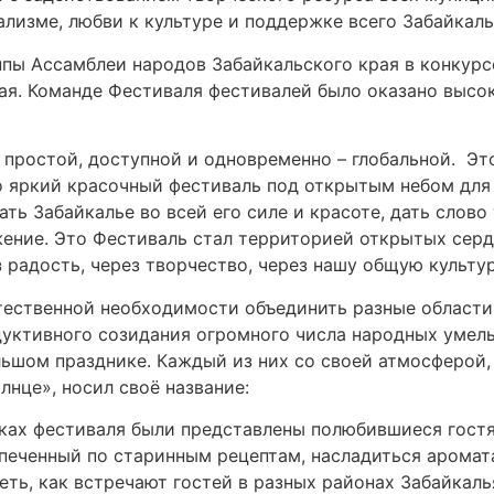
лизме, любви к культуре и поддержке всего Забайкаль
ппы Ассамблеи народов Забайкальского края в конкурс
ая. Команде Фестиваля фестивалей было оказано высо
простой, доступной и одновременно – глобальной. Эт
 яркий красочный фестиваль под открытым небом для ж
ть Забайкалье во всей его силе и красоте, дать слово
жение. Это Фестиваль стал территорией открытых серд
радость, через творчество, через нашу общую культур
тественной необходимости объединить разные области
уктивного созидания огромного числа народных умель
ьшом празднике. Каждый из них со своей атмосферой,
нце», носил своё название:
ах фестиваля были представлены полюбившиеся гостя
ыпеченный по старинным рецептам, насладиться аромат
еть, как встречают гостей в разных районах Забайкаль