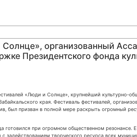
 Солнце», организованный Асс
ржке Президентского фонда кул
фестивалей «Люди и Солнце», крупнейший культурно-об
Забайкальского края. Фестиваль фестивалей, организо
в, был призван в полной мере раскрыть огромный рес
а готовился при огромном общественном резонансе. Е
с задействованием творческого ресурса всех муницип