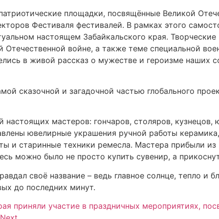
патриотические площадки, посвящённые Великой Отеч
екторов Фестиваля фестивалей. В рамках этого самос
туальном настоящем Забайкальского края. Творчески
 Отечественной войне, а также теме специальной вое
елись в живой рассказ о мужестве и героизме наших 
мой сказочной и загадочной частью глобального прое
 настоящих мастеров: гончаров, столяров, кузнецов, 
влены ювелирные украшения ручной работы керамика, г
оты и старинные техники ремесла. Мастера прибыли из 
Здесь можно было не просто купить сувенир, а прикосн
вдал своё название – ведь главное солнце, тепло и б
вых до последних минут.
рая приняли участие в праздничных мероприятиях, по
Next