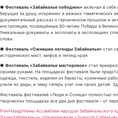
●
Фестиваль «Забайкалье победное»
включал в себя 
берущих за душу, искренних и важных тематических в
документальный рассказ о героическом прошлом и ак
инсталляции, посвящённые 80-летию Победы в Великой
Уникальные документы и экспонаты в экспозициях спл
слова.
●
Фестиваль «Ожившие легенды Забайкалья»
стал са
исторических мест, мифов и легенд края.
●
Фестиваль «Забайкалье мастеровое»
стал ярмаркой
своими руками. На площадках фестиваля были предста
одежда, текстиль, изделия из бересты, кузнечные раб
учили их деды, и чему теперь учат они своих детей. 
Фестиваль фестивалей «Люди и Солнце» полностью опра
творческих площадках все два дня фестиваля – от пер
Prev
Назад
Члены Ассамблеи народов Забайкальского к
Далее
Забайкальцы отпраздновали «Золотой Сабантуй»