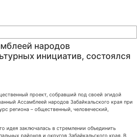
амблеей народов
ьтурных инициатив, состоялся
щественный проект, собравший под своей эгидой
ванный Ассамблеей народов Забайкальского края при
урс региона – общественный, человеческий,
го идея заключалась в стремлении объединить
альных районов и округов Забайкальского края. В