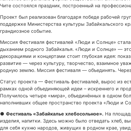
Чите состоялся праздник, построенный на профессиона
Проект был реализован благодаря победе рабочей гру
поддержке Министерства культуры Забайкальского кр
грандиозное событие.
Миссия Фестиваля фестивалей «Люди и Солнце» стала 
дыханием родного Забайкалья. «Люди и Солнце» — это
декорациями и концертами стоит глубокая идея: показа
развитие — через культуру, творчество, взаимное ува
родную землю. Миссия фестиваля — объединять. Через 
Статус проекта — Фестиваль фестивалей, вырос из ес
рамках одной объединяющей идеи – искреннего и прод
Получилось четыре «мира», объединённых в одном бол
наполнивших общее пространство проекта «Люди и Сол
●
Фестиваль «Забайкалье хлебосольное».
На площадк
изделия, напитки. Здесь можно было отведать хлеб, в
для себя кухню народов, живущих в родном крае, увид