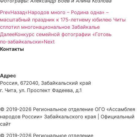
Фотографы: Александр Боев и Алина Козлова
Prev
Назад
«Народов много – Родина одна» –
масштабный праздник к 175-летнему юбилею Читы
сплотил многонациональное Забайкалье
Далее
Конкурс семейной фотографии «Готовь
по‑забайкальски»
Next
Контакты
+7-914-470-06-17
n.syrovatka@mail.ru
Адрес
Россия, 672040, Забайкальский край
г. Чита, ул. Проспект Фадеева, д.1
Политика обработки персональных данных
© 2019-2026 Региональное отделение ОГО «Ассамблея
народов России» Забайкальского края | Официальный
сайт
© 2019-2026 Региональное отделение