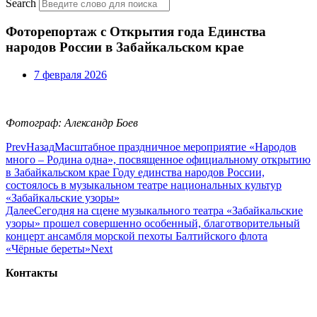
Search
Фоторепортаж с Открытия года Единства
народов России в Забайкальском крае
7 февраля 2026
Фотограф: Александр Боев
Prev
Назад
Масштабное праздничное мероприятие «Народов
много – Родина одна», посвященное официальному открытию
в Забайкальском крае Году единства народов России,
состоялось в музыкальном театре национальных культур
«Забайкальские узоры»
Далее
Сегодня на сцене музыкального театра «Забайкальские
узоры» прошел совершенно особенный, благотворительный
концерт ансамбля морской пехоты Балтийского флота
«Чёрные береты»
Next
Контакты
+7-914-470-06-17
n.syrovatka@mail.ru