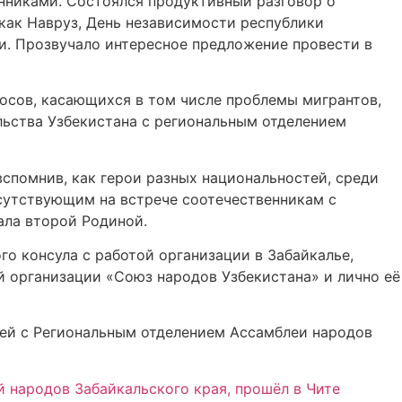
енниками. Состоялся продуктивный разговор о
как Навруз, День независимости республики
и. Прозвучало интересное предложение провести в
росов, касающихся в том числе проблемы мигрантов,
льства Узбекистана с региональным отделением
вспомнив, как герои разных национальностей, среди
исутствующим на встрече соотечественникам с
ала второй Родиной.
о консула с работой организации в Забайкалье,
 организации «Союз народов Узбекистана» и лично её
ей с Региональным отделением Ассамблеи народов
 народов Забайкальского края, прошёл в Чите