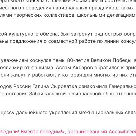
ерального консула с членами Ассамблеи и соотечеств
местного проведения национальных праздников, таких 
ролями творческих коллективов, школьными делегациям
кой культурного обмена, был затронут ряд острых воп
аны предложения о совместной работе по линии консу
м уважением коснулся темы 80-летия Великой Победы, 
стояли мир от фашизма. Аслам Акбаров обратился к пр
они живут и работают, и которая для многих из них ст
одов России Галина Сыроватка ознакомила Генеральног
о согласия Забайкальской региональной общественной
оцессу дальнейшего укрепления межнациональных связ
бедили! Вместе победим!», организованный Ассамблеей