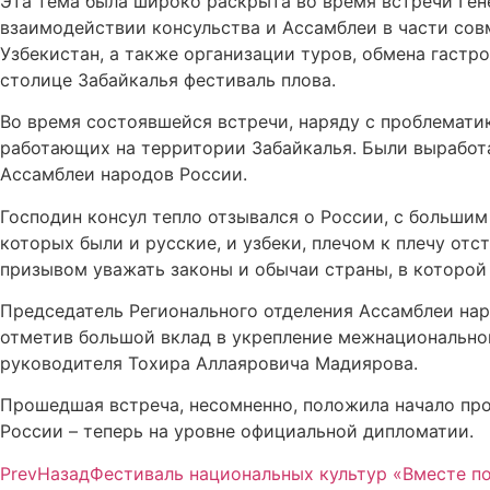
Эта тема была широко раскрыта во время встречи Ген
взаимодействии консульства и Ассамблеи в части сов
Узбекистан, а также организации туров, обмена гаст
столице Забайкалья фестиваль плова.
Во время состоявшейся встречи, наряду с проблемати
работающих на территории Забайкалья. Были выработ
Ассамблеи народов России.
Господин консул тепло отзывался о России, с больши
которых были и русские, и узбеки, плечом к плечу от
призывом уважать законы и обычаи страны, в которой 
Председатель Регионального отделения Ассамблеи нар
отметив большой вклад в укрепление межнациональног
руководителя Тохира Аллаяровича Мадиярова.
Прошедшая встреча, несомненно, положила начало пр
России – теперь на уровне официальной дипломатии.
Prev
Назад
Фестиваль национальных культур «Вместе по