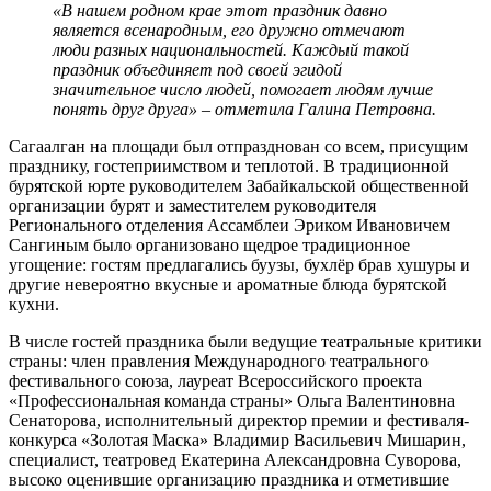
«В нашем родном крае этот праздник давно
является всенародным, его дружно отмечают
люди разных национальностей. Каждый такой
праздник объединяет под своей эгидой
значительное число людей, помогает людям лучше
понять друг друга» – отметила Галина Петровна.
Сагаалган на площади был отпразднован со всем, присущим
празднику, гостеприимством и теплотой. В традиционной
бурятской юрте руководителем Забайкальской общественной
организации бурят и заместителем руководителя
Регионального отделения Ассамблеи Эриком Ивановичем
Сангиным было организовано щедрое традиционное
угощение: гостям предлагались буузы, бухлёр брав хушуры и
другие невероятно вкусные и ароматные блюда бурятской
кухни.
В числе гостей праздника были ведущие театральные критики
страны: член правления Международного театрального
фестивального союза, лауреат Всероссийского проекта
«Профессиональная команда страны» Ольга Валентиновна
Сенаторова, исполнительный директор премии и фестиваля-
конкурса «Золотая Маска» Владимир Васильевич Мишарин,
специалист, театровед Екатерина Александровна Суворова,
высоко оценившие организацию праздника и отметившие