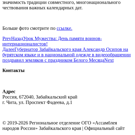
значимость традиции совместного, многонационального
чествования важных календарных дат.
Больше фото смотрите по
ссылке.
Prev
Назад
Урок Мужества: День памяти воинов-
интернационалистов!
Далее
Губернатор Забайкальского края Александр Осипов на
бурятском языке и в национальной одежде в видеообращении
поздравил земляков с праздником Белого Месяца
Next
Контакты
+7-914-470-06-17
n.syrovatka@mail.ru
Адрес
Россия, 672040, Забайкальский край
г. Чита, ул. Проспект Фадеева, д.1
Политика обработки персональных данных
© 2019-2026 Региональное отделение ОГО «Ассамблея
народов России» Забайкальского края | Официальный сайт